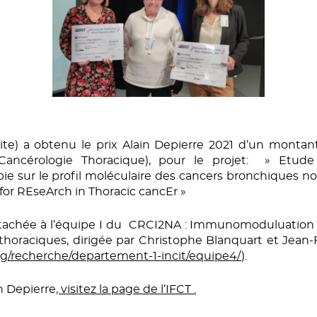
roite) a obtenu le prix Alain Depierre 2021 d’un monta
ancérologie Thoracique), pour le projet: » Etude
 sur le profil moléculaire des cancers bronchiques non à
 for REseArch in Thoracic cancEr »
 rattachée à l’équipe I du CRCI2NA : Immunomoduluati
horaciques, dirigée par Christophe Blanquart et Jean-
rg/recherche/departement-1-incit/equipe4/
).
in Depierre
, visitez la page de l’IFCT .