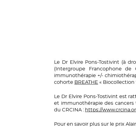
Le Dr Elvire Pons-Tostivint (à d
(Intergroupe Francophone de C
immunothérapie +/- chimiothérapie
cohorte
BREATHE
« Biocollection
Le Dr Elvire Pons-Tostivint est
et immunothérapie des cancers t
du CRCINA :
https://www.crcina.o
Pour en savoir plus sur le prix Ala