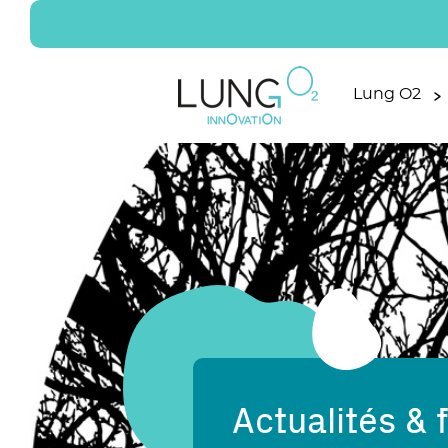
Lung O2
Actualités & f