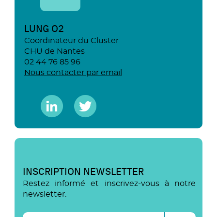
LUNG O2
Coordinateur du Cluster
CHU de Nantes
02 44 76 85 96
Nous contacter par email
INSCRIPTION NEWSLETTER
Restez informé et inscrivez-vous à notre
newsletter.