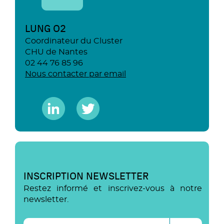
LUNG O2
Coordinateur du Cluster
CHU de Nantes
02 44 76 85 96
Nous contacter par email
INSCRIPTION NEWSLETTER
Restez informé et inscrivez-vous à notre
newsletter.